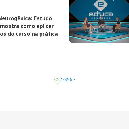
Neurogênica: Estudo
 mostra como aplicar
os do curso na prática
<
1
2
3
4
5
6
>