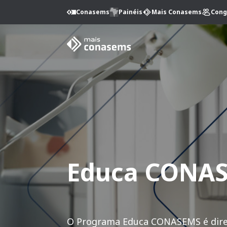
Conasems
Painéis
Mais Conasems
Cong
Educa CONA
O Programa Educa CONASEMS é direc