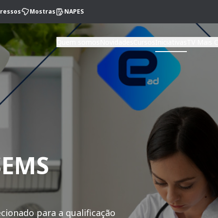
ressos
Mostras
NAPES
Quem somos
Novidades
Cursos
Iniciativas
TV Mais 
SEMS
ionado para a qualificação