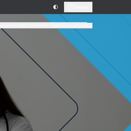
Entrar
Conasems
Mais Conasems Play
Biblioteca
Ajuda